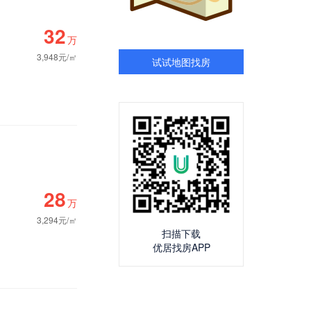
32
万
3,948元/㎡
试试地图找房
28
万
3,294元/㎡
扫描下载
优居找房APP