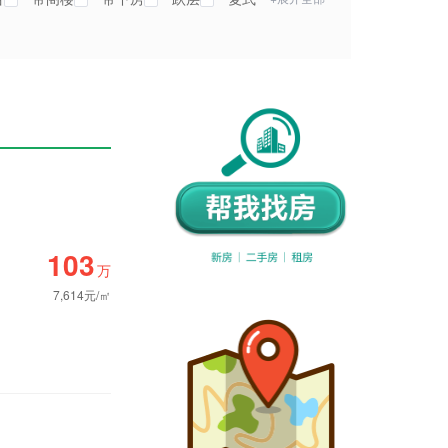
103
万
7,614元/㎡