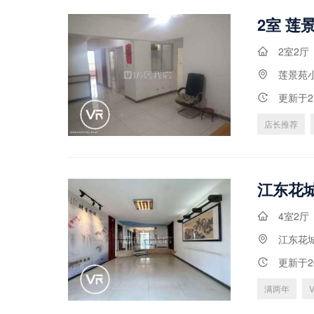
2室2厅
莲景苑
更新于
店长推荐
4室2厅
江东花
更新于2
满两年