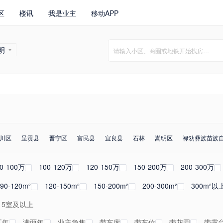
区
楼讯
我是业主
移动APP
明
川区
呈贡县
晋宁区
富民县
宜良县
石林
嵩明区
禄劝彝族苗族
-20年
东南
20年以上
西北
东北
东西
0-100万
100-120万
120-150万
150-200万
200-300万
90-120m²
120-150m²
150-200m²
200-300m²
300m²以
5室及以上
五年
满两年
业主急售
带车库
带车位
带花园
带露