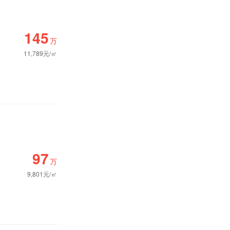
145
万
11,789元/㎡
97
万
9,801元/㎡