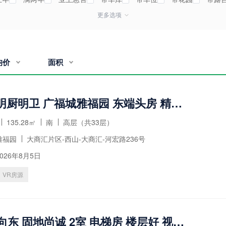
更多选项
时看房
七日新上
业主自荐
价
面积
带车位 明厨明卫 广福城雅福园 东端头房 精装 中华昆三
135.28㎡
南
高层（共33层）
雅福园
大商汇片区-西山-大商汇-河宏路236号
026年8月5日
VR房源
80平 朝向东 固地尚诚 2室 电梯房 楼层好 视野无遮挡