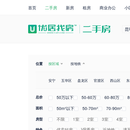
首页
二手房
新房
租房
商业办公
小
昆
位置
按区域
按地铁
安宁
五华区
盘龙区
官渡区
西山区
东
南
5年以下
地下
毛坯
普通住宅
北
低层
清水
5-10年
东
别墅
中层
普装
西
商住两用
10-15年
南北
高层
精装
西南
豪装
车位
15
总价
50万以下
50-60万
60-80万
8
面积
50m²以下
50-70m²
70-90m²
不限
1室
2室
3室
4室
房型
优卖好房
VR看房
近地铁
满
特色