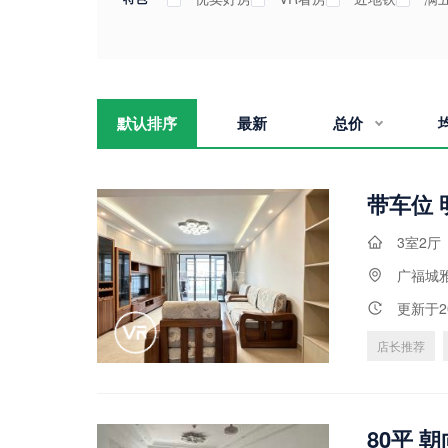
江景房
店长推荐
视频解说
随
默认排序
最新
总价
均
3室2厅
广福城
更新于2
店长推荐