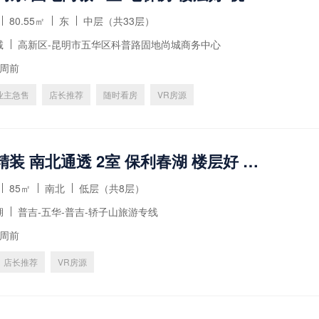
80.55㎡
东
中层（共33层）
诚
高新区-昆明市五华区科普路固地尚城商务中心
1周前
业主急售
店长推荐
随时看房
VR房源
电梯房 精装 南北通透 2室 保利春湖 楼层好 视野无遮挡
85㎡
南北
低层（共8层）
湖
普吉-五华-普吉-轿子山旅游专线
1周前
店长推荐
VR房源