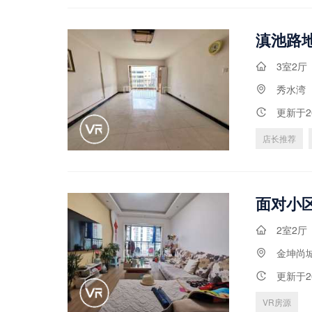
滇池路地
3室2厅
秀水湾
更新于2
店长推荐
2室2厅
金坤尚
更新于2
VR房源