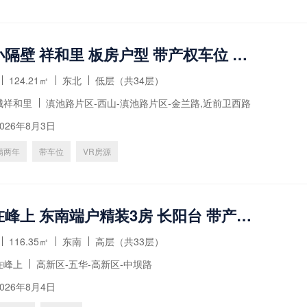
书林壹小隔壁 祥和里 板房户型 带产权车位 诚意出售
124.21㎡
东北
低层（共34层）
城祥和里
滇池路片区-西山-滇池路片区-金兰路,近前卫西路
026年8月3日
满两年
带车位
VR房源
万科城在峰上 东南端户精装3房 长阳台 带产权车位
116.35㎡
东南
高层（共33层）
在峰上
高新区-五华-高新区-中坝路
026年8月4日