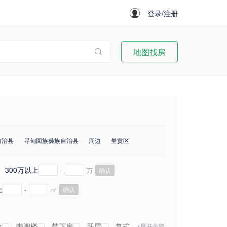
登录/注册
地图找房
自治县
寻甸回族彝族自治县
周边
呈贡区
300万以上
-
万
确认
上
-
㎡
确认
台
带阁楼
带下房
跃层
复式
+展开全部