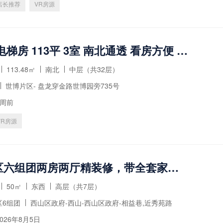
店长推荐
VR房源
雍锦园 电梯房 113平 3室 南北通透 看房方便 有钥匙
113.48㎡
南北
中层（共32层）
世博片区- 盘龙穿金路世博园旁735号
2周前
VR房源
梁源小区六组团两房两厅精装修，带全套家具家电
50㎡
东西
高层（共7层）
区6组团
西山区政府-西山-西山区政府-相益巷,近秀苑路
026年8月5日