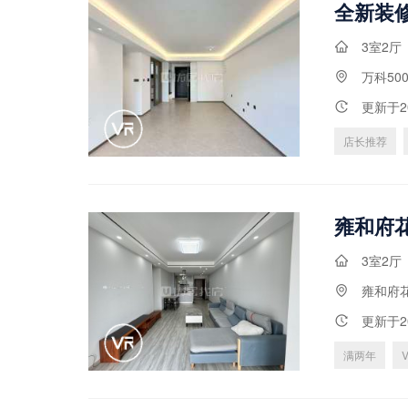
全新装
3室2厅
万科50
更新于2
店长推荐
3室2厅
雍和府
更新于2
满两年