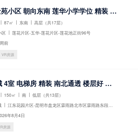
2室 莲景苑小区 朝向东南 莲华小学学位 精装 诚心出售
87㎡
东南
高层（共17层）
小区
莲花片区-五华-莲花片区-莲花池正街96号
2周前
VR房源
江东花城 4室 电梯房 精装 南北通透 楼层好 视野无遮挡
150㎡
南
低层（共13层）
城
江东花园片区-昆明市盘龙区霖雨路北市区霖雨路东段与昆曲高速交汇处江东花城
026年8月4日
VR房源