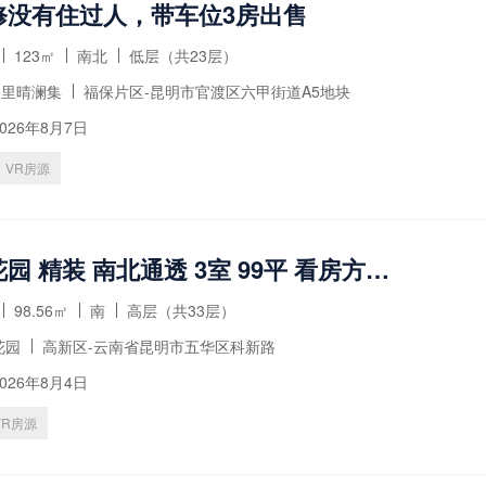
修没有住过人，带车位3房出售
123㎡
南北
低层（共23层）
0里晴澜集
福保片区-昆明市官渡区六甲街道A5地块
026年8月7日
VR房源
雍和府花园 精装 南北通透 3室 99平 看房方便 有钥匙
98.56㎡
南
高层（共33层）
花园
高新区-云南省昆明市五华区科新路
026年8月4日
VR房源