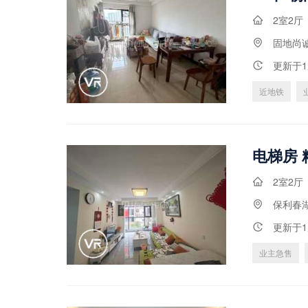
2室2厅
固地尚
更新于
近地铁
2室2厅
保利春
更新于
业主急售