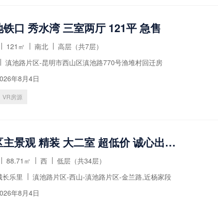
铁口 秀水湾 三室两厅 121平 急售
121㎡
南北
高层（共7层）
滇池路片区-昆明市西山区滇池路770号渔堆村回迁房
026年8月4日
VR房源
面对小区主景观 精装 大二室 超低价 诚心出售 看房方便
88.71㎡
西
低层（共34层）
城长乐里
滇池路片区-西山-滇池路片区-金兰路,近杨家段
026年8月4日